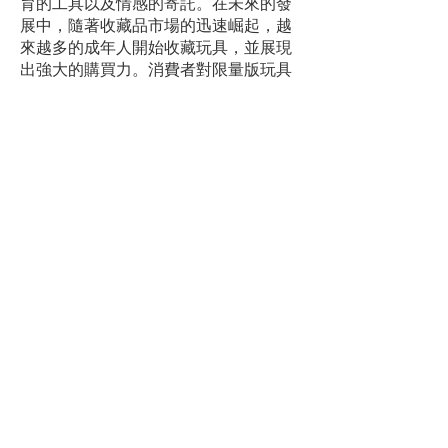
育的工具以及情感的寄託。在未來的發
展中，隨著收藏品市場的迅速崛起，越
來越多的成年人開始收藏玩具，並展現
出強大的購買力。消費者對限量版玩具
的需求持續上升，這將進一步推動市場
增長，為我們的行業帶來新的商機。而
教育與玩樂的結合也將成為趨勢，未來
玩具將強調教育意義，幫助孩子們在玩
樂中獲得知識，培養創造力和解決問題
的能力。
展望未來，新一屆理事會將繼續肩負著
凝聚業界的重任。我們將充分發揮本會
的平台優勢，為會員創造更多機會，促
進聯繫交流，掌握科技資訊，尋找合適
的合作夥伴，開拓更廣闊的業務空間。
我們將不斷探索創新，與時俱進，確保
香港的玩具業在全球市場中保持競爭
力。
最後，再次感謝各位會員的支持與信