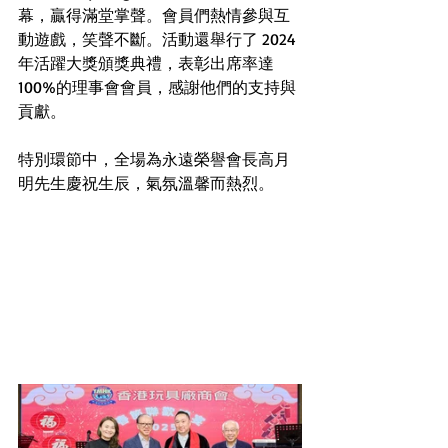
幕，贏得滿堂掌聲。會員們熱情參與互
動遊戲，笑聲不斷。活動還舉行了 2024
年活躍大獎頒獎典禮，表彰出席率達
100%的理事會會員，感謝他們的支持與
貢獻。
特別環節中，全場為永遠榮譽會長高月
明先生慶祝生辰，氣氛溫馨而熱烈。